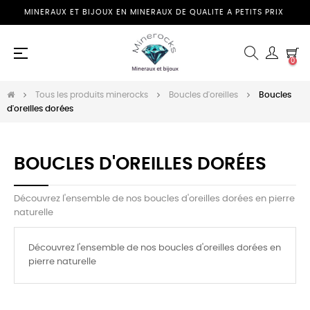
MINERAUX ET BIJOUX EN MINERAUX DE QUALITE A PETITS PRIX
Basculer
☰
0
la
navigation
Tous les produits minerocks
Boucles d'oreilles
Boucles
d'oreilles dorées
BOUCLES D'OREILLES DORÉES
Découvrez l'ensemble de nos boucles d'oreilles dorées en pierre
naturelle
Découvrez l'ensemble de nos boucles d'oreilles dorées en
pierre naturelle