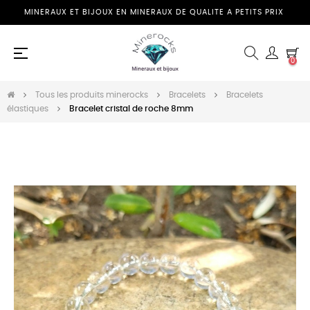
MINERAUX ET BIJOUX EN MINERAUX DE QUALITE A PETITS PRIX
Basculer
☰
0
la
navigation
Tous les produits minerocks
Bracelets
Bracelets
élastiques
Bracelet cristal de roche 8mm