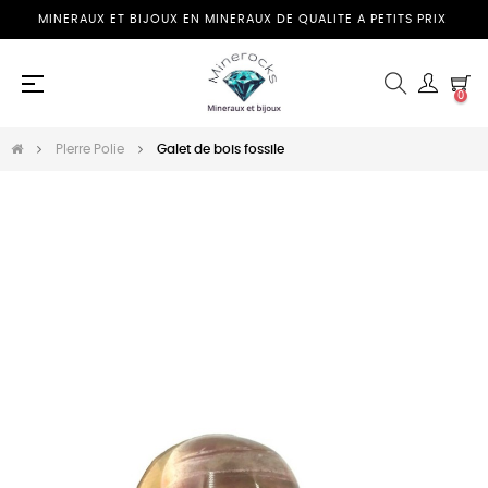
MINERAUX ET BIJOUX EN MINERAUX DE QUALITE A PETITS PRIX
Basculer
☰
0
la
navigation
PIerre Polie
Galet de bois fossile