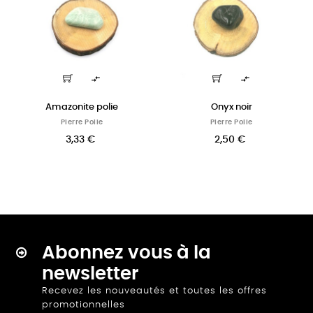


Amazonite polie
Onyx noir
PIerre Polie
PIerre Polie
3,33 €
2,50 €
Abonnez vous à la
newsletter
Recevez les nouveautés et toutes les offres
promotionnelles