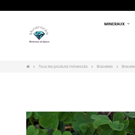
MINERAUX
Tous les produits minerocks
Bracelets
Bracele