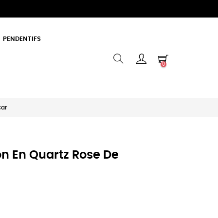
PENDENTIFS
0
car
on En Quartz Rose De