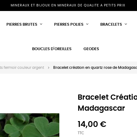
MINERAUX ET BIJOUX EN MINERAUX DE QUALITE A PETITS PRIX
PIERRES BRUTES
PIERRES POLIES
BRACELETS
BOUCLES D'OREILLES
GEODES
ts fermoir couleur argent
Bracelet création en quartz rose de Madagas
Bracelet Créati
Madagascar
14,00 €
TTC