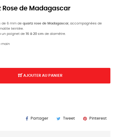
tz Rose de Madagascar
es de 6 mm de
quartz rose de Madagascar
, accompagnées de
atite teintée.
à un poignet de
16 à 20 cm
de diamètre.
a main
AJOUTER AU PANIER
Partager
Tweet
Pinterest