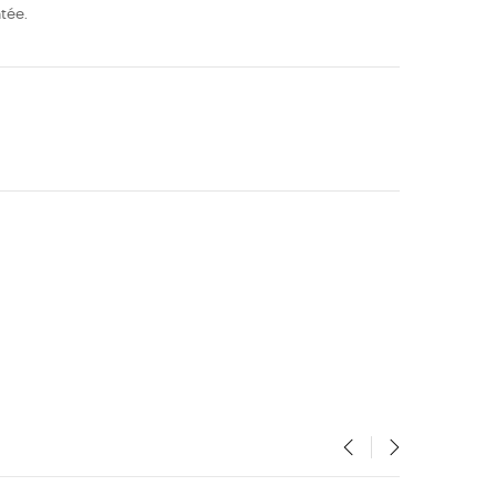
tée.
‹
›