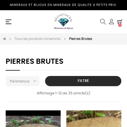
MINERAUX ET BIJOUX EN MINERAUX DE QUALITE A PETITS PRIX
Basculer
☰
0
la
navigation
Tous les produits minerocks
Pierres Brutes
PIERRES BRUTES

FILTRE
Pertinence
Affichage 1-12 de 35 article(s)