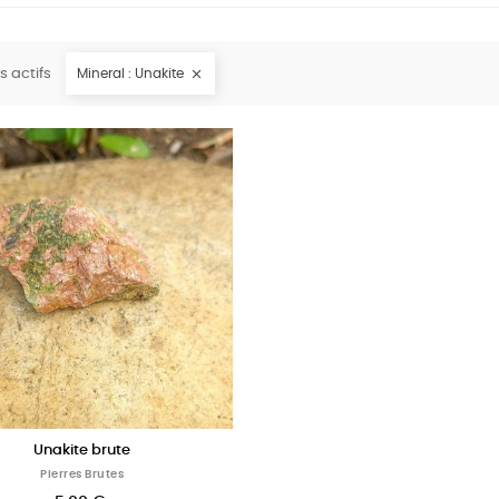
es actifs
Mineral : Unakite

Unakite brute
Pierres Brutes