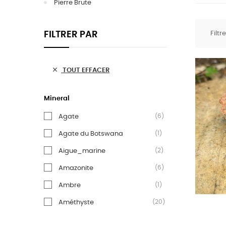
Pierre Brute
FILTRER PAR
Filtr

TOUT EFFACER
Mineral
(6)
Agate
(1)
Agate du Botswana
(2)
Aigue_marine
(6)
Amazonite
(1)
Ambre
(20)
Améthyste
(4)
Apatite