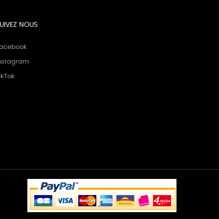
UIVEZ NOUS
acebook
nstagram
ikTok