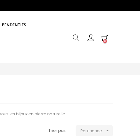
PENDENTIFS
0
tous les bijoux en pierre naturelle

Trier par:
Pertinence