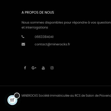
(1)
Cuivre
(3)
Cyanite
A PROPOS DE NOUS
(1)
Célestine
Nous sommes disponibles pour répondre à vos question
et interrogations
(3)
Disthène
0663384041
(1)
Emeraude
contact@minerocks.fr
(1)
Fluorite
(2)
Grenat vert
(5)
Howlite
(6)
Hématite
(1)
Jade
(3)
Jaspe mabamba
MINEROCKS Société immatriculée au RCS de Salon de Proven
(3)
Jaspe Mokaïte
(1)
Jaspe Paysage