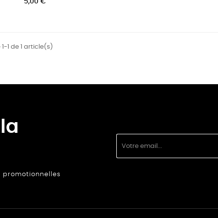
5,00 €
1-1 de 1 article(s)
la
s promotionnelles