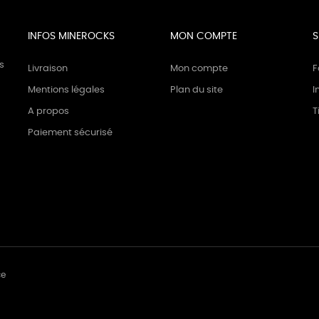
INFOS MINEROCKS
MON COMPTE
S
s
Livraison
Mon compte
F
Mentions légales
Plan du site
I
A propos
T
Paiement sécurisé
ce