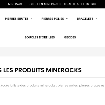
MINERAUX ET BIJOUX EN MINERAUX DE QUALITE A PETITS PRIX
PIERRES BRUTES
PIERRES POLIES
BRACELETS
BOUCLES D'OREILLES
GEODES
 LES PRODUITS MINEROCKS
toute la liste des produits minerocks : pierres polies, pierres brutes et 