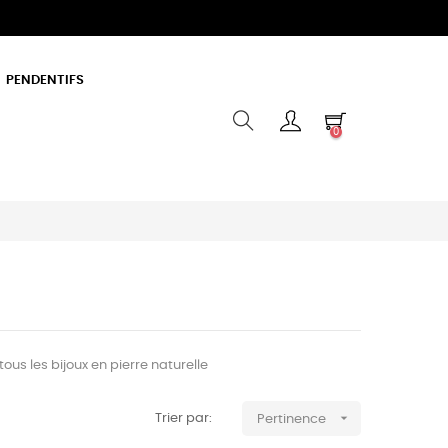
PENDENTIFS
0
tous les bijoux en pierre naturelle

Trier par:
Pertinence