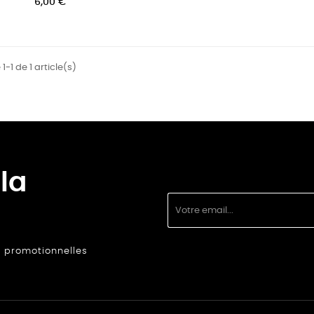
6,00 €
1-1 de 1 article(s)
la
s promotionnelles