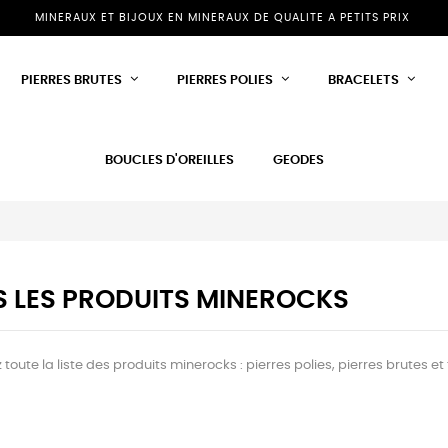
MINERAUX ET BIJOUX EN MINERAUX DE QUALITE A PETITS PRIX
PIERRES BRUTES
PIERRES POLIES
BRACELETS
BOUCLES D'OREILLES
GEODES
 LES PRODUITS MINEROCKS
toute la liste des produits minerocks : pierres polies, pierres brutes et 