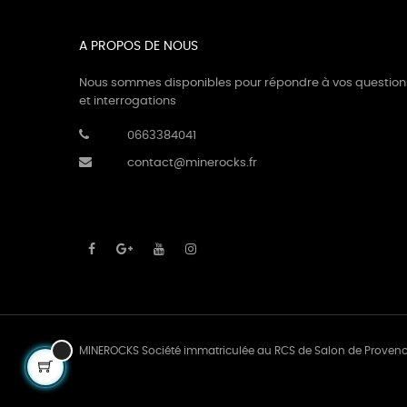
(1)
Cuivre
(3)
Cyanite
A PROPOS DE NOUS
(1)
Célestine
Nous sommes disponibles pour répondre à vos question
et interrogations
(3)
Disthène
0663384041
(1)
Emeraude
contact@minerocks.fr
(1)
Fluorite
(2)
Grenat vert
(5)
Howlite
(6)
Hématite
(1)
Jade
(3)
Jaspe mabamba
MINEROCKS Société immatriculée au RCS de Salon de Proven
(3)
Jaspe Mokaïte
(1)
Jaspe Paysage