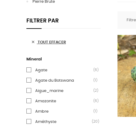
Pierre Brute
FILTRER PAR
Filtr

TOUT EFFACER
Mineral
(6)
Agate
(1)
Agate du Botswana
(2)
Aigue_marine
(6)
Amazonite
(1)
Ambre
(20)
Améthyste
(4)
Apatite