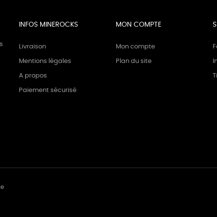
INFOS MINEROCKS
MON COMPTE
S
s
Livraison
Mon compte
F
Mentions légales
Plan du site
I
A propos
T
Paiement sécurisé
ce