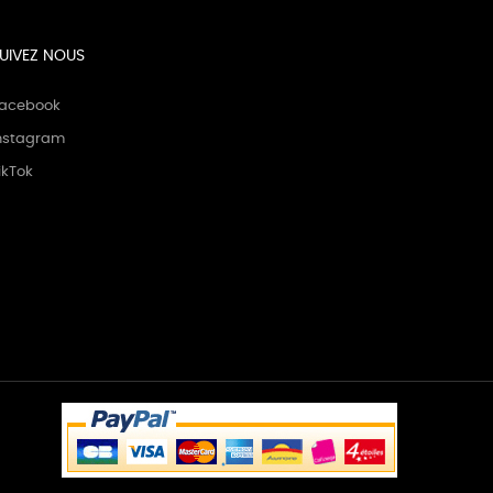
UIVEZ NOUS
acebook
nstagram
ikTok