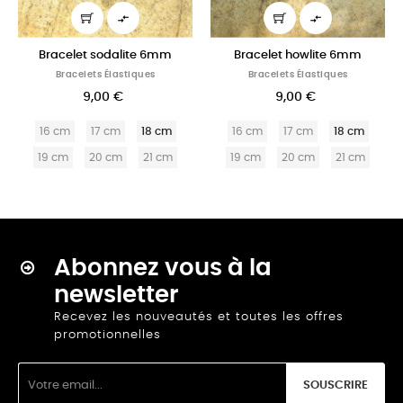


Bracelet sodalite 6mm
Bracelet howlite 6mm
Bracelets Élastiques
Bracelets Élastiques
9,00 €
9,00 €
16 cm
17 cm
18 cm
16 cm
17 cm
18 cm
19 cm
20 cm
21 cm
19 cm
20 cm
21 cm
Abonnez vous à la
newsletter
Recevez les nouveautés et toutes les offres
promotionnelles
SOUSCRIRE