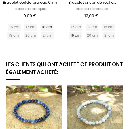
..
Bracelet élastique oeil de...
Bracelet obsidienne oeil...
Bracelets Élastiques
Bracelets Élastiques
12,00 €
12,00 €
m
16 cm
17 cm
18 cm
16 cm
17 cm
18 cm
m
19 cm
20 cm
21 cm
19 cm
20 cm
21 cm
LES CLIENTS QUI ONT ACHETÉ CE PRODUIT ONT
ÉGALEMENT ACHETÉ: