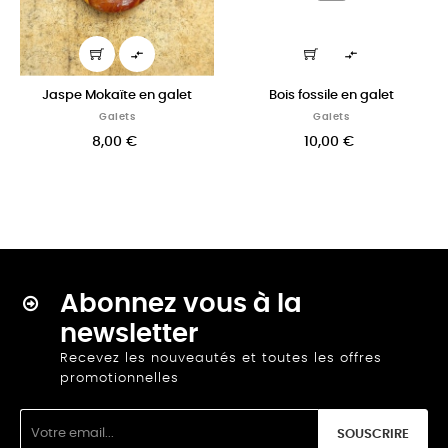


Jaspe Mokaïte en galet
Bois fossile en galet
Galets
Galets
8,00 €
10,00 €
Abonnez vous à la
newsletter
Recevez les nouveautés et toutes les offres
promotionnelles
SOUSCRIRE