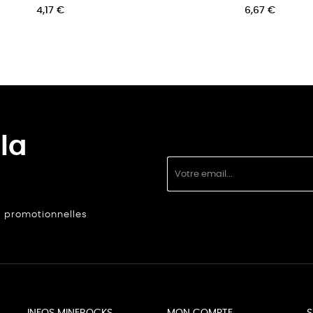
2,50 €
la
s promotionnelles
INFOS MINEROCKS
MON COMPTE
S