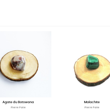
Onyx noir
PIerre Polie