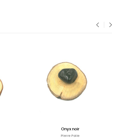
‹
›
Sélénite
Quartz rose poli
PIerre Polie
PIerre Polie