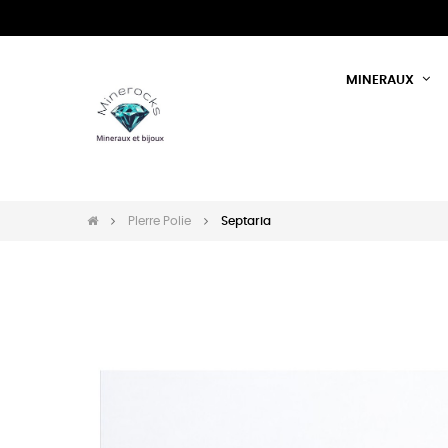
MINERAUX
PIerre Polie
Septaria