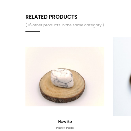
RELATED PRODUCTS
( 16 other products in the same category )
e du Botswana
Malachite
PIerre Polie
PIerre Polie