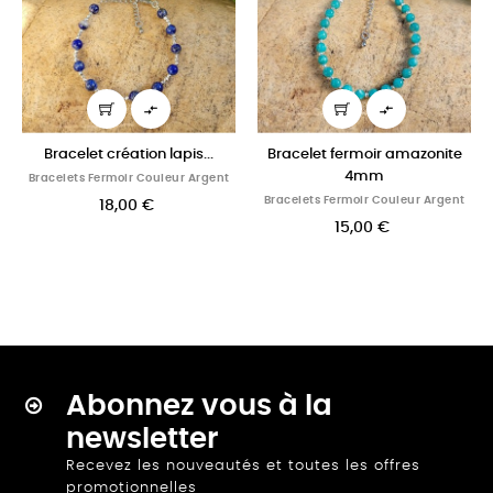


celet création lapis...
Bracelet fermoir amazonite
Bracelet
4mm
lets Fermoir Couleur Argent
Bracelets
Bracelets Fermoir Couleur Argent
18,00 €
15,00 €
Abonnez vous à la
newsletter
Recevez les nouveautés et toutes les offres
promotionnelles