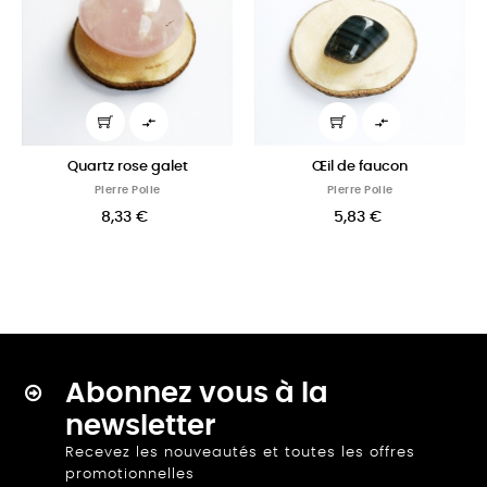


Quartz rose galet
Œil de faucon
PIerre Polie
PIerre Polie
8,33 €
5,83 €
Abonnez vous à la
newsletter
Recevez les nouveautés et toutes les offres
promotionnelles