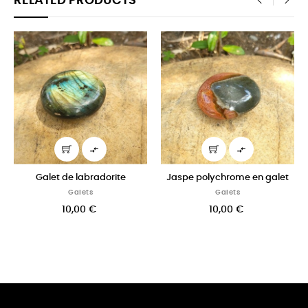
RELATED PRODUCTS
‹
›


Galet de labradorite
Jaspe polychrome en galet
Galets
Galets
10,00 €
10,00 €